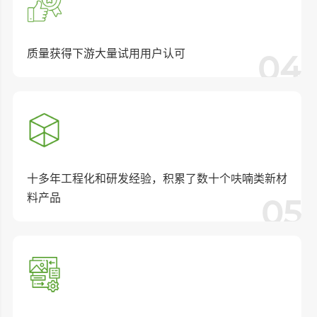
质量获得下游⼤量试⽤⽤户认可
04
⼗多年⼯程化和研发经验，积累了数⼗个呋喃类新材
料产品
05